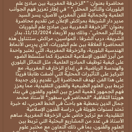
محاضرة بعنوان: " *الزخرفة المغربية بين مبادئ علم
البلوريات والتأثير المحلي* " في إطار تعزيز فهم الجوانب
العلمية والجمالية للفن المغربي الأصيل، يسر السيد
مدير دار الشريفة بمراكش الإعلان عن تقديم محاضرة
بعنوان: "الزخرفة المغربية بين مبادئ علم البلوريات
والتأثير المحلي"، وذلك يوم الأربعاء 11/12/2024، بدار
الشريفة، درب الشرفا ، المواسين، مراكش. ستتناول هذه
المحاضرة العلاقة بين علم البلوريات، الذي يدرس الأنماط
الهندسية البلورية، والزخرفة المغربية، التي تُعتبر واحدة
من أبرز الفنون الإسلامية المتميزة. كما ستُسلط الضوء
على كيفية توظيف المبادئ العلمية، مثل التماثل البلوري
والهندسة الرياضية، في إبداع الزخارف المغربية، مع
التركيز على التأثيرات المحلية التي أضفت طابعًا فريدًا
على هذا الفن. تهدف المحاضرة إلى تقديم رؤى جديدة
تربط بين العلوم الطبيعية والفنون التقليدية، مما يعزز
فهم الجمهور لأهمية المزج بين العلوم والفنون في بناء
هويتنا الثقافية. *المحاضر في سطور:* الأستاذ محمد
جمال الدين بنعطية هو باحث في الخط العربي، له خبرة
تمتد لسنوات طويلة في دراسة الفنون الإسلامية
التقليدية، مع تركيز خاص على الزخرفة المغربية. ساهم
الأستاذ في عدد من المشاريع البحثية التي تربط بين
العلوم والفنون، بما في ذلك التعاون مع مختبر علوم