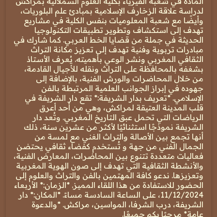
المادة في شعبة الفيزياء بكلية العلوم السملالية بمراكش
لدراسة علاقة الزخارف الإسلامية بمبادئ علم البلوريات،
وأيضًا مع شعبة المعلوميات بنفس الكلية في مشاريع
تهدف إلى استكشاف وتطوير تطبيقات التكنولوجيا
الحديثة في جملة من قضايا الخط العربي. كما شارك في
مبادرات تربوية وفنية تهدف إلى تعزيز مكانة التراث
الثقافي المغربي ونشر الوعي بأهميته. يُعرف الأستاذ
بشغفه بالمحافظة على التراث ونقله للأجيال القادمة،
من خلال المحاضرات والورش الفنية، بالإضافة إلى
جهوده في إبراز الجوانب العلمية المرتبطة بالفن
الإسلامي. *تعريف بدار الشريفة:* تقع دار الشريفة في
قلب المدينة العتيقة لمراكش، وهي من أحد أعرق
الرياضات التي تحمل عبق التاريخ المغربي. وتُعد دار
الشريفة نموذجًا استثنائيًا لأكثر من عشرين سنة، ذلك
أنها تجمع بين الأصالة والتراث الغني مع لمسة من
الجمال الفني من جهة و تُستخدم كفضاء ثقافي يحتضن
فعاليات متعددة تتنوع بين المحاضرات، المعارض الفنية،
والأنشطة الثقافية التي تهدف إلى صون الهوية المغربية
وتعزيزها. ندعو كافة المهتمين بالفن والتراث والعلوم إلى
الحضور للاستفادة من هذا اللقاء المميز. *الزمان:* الأربعاء
11/12/2024، على الساعة السادسة مساءً. *المكان:* دار
الشريفة، درب الشرفا، المواسين، مراكش. *والدعوة
عامة* مرحبًا بكم جميعًا.