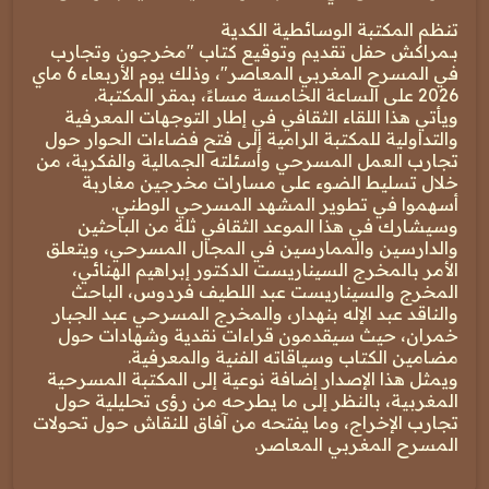
تنظم المكتبة الوسائطية الكدية
بـمراكش حفل تقديم وتوقيع كتاب "مخرجون وتجارب
في المسرح المغربي المعاصر"، وذلك يوم الأربعاء 6 ماي
2026 على الساعة الخامسة مساءً، بمقر المكتبة.
ويأتي هذا اللقاء الثقافي في إطار التوجهات المعرفية
والتداولية للمكتبة الرامية إلى فتح فضاءات الحوار حول
تجارب العمل المسرحي وأسئلته الجمالية والفكرية، من
خلال تسليط الضوء على مسارات مخرجين مغاربة
أسهموا في تطوير المشهد المسرحي الوطني.
وسيشارك في هذا الموعد الثقافي ثلة من الباحثين
والدارسين والممارسين في المجال المسرحي، ويتعلق
الأمر بالمخرج السيناريست الدكتور إبراهيم الهنائي،
المخرج والسيناريست عبد اللطيف فردوس، الباحث
والناقد عبد الإله بنهدار، والمخرج المسرحي عبد الجبار
خمران، حيث سيقدمون قراءات نقدية وشهادات حول
مضامين الكتاب وسياقاته الفنية والمعرفية.
ويمثل هذا الإصدار إضافة نوعية إلى المكتبة المسرحية
المغربية، بالنظر إلى ما يطرحه من رؤى تحليلية حول
تجارب الإخراج، وما يفتحه من آفاق للنقاش حول تحولات
المسرح المغربي المعاصر.