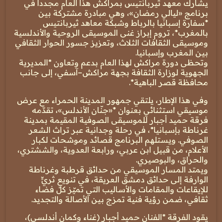
يشارك معهد ثيربانتيس بمراكش هذا العام مجدداً في
برنامج «ليالي رمضان»، وهي مبادرة مشتركة بين
*سفارة إسبانيا بالرباط وشبكة معاهد ثيربانتيس
بالمغرب*، تروم إبراز غنى الموسيقى الروحية والأندلسية
وموسيقى الثقافات الثلاث، وتعزيز جسور الحوار الثقافي
بين المغرب وإسبانيا.
وتحظى دورة مراكش لهذا العام بدعم وتعاون *المديرية
الجهوية لوزارة الثقافة بجهة مراكش–آسفي، إلى جانب
محافظة قصر الباهية*.
وفي هذا الإطار، يلتقي جمهور المدينة الحمراء مع عرض
موسيقي استثنائي بعنوان *«جنّان الأندلس»، تقدّمه
فرقة حميد أجبار للموسيقى الصوفية المقيمة بمدينة
غرناطة بإسبانيا*، في رحلة وجدانية عبر تراث الشعر
الصوفي. ويستلهم البرنامج قصائد وموشحات لكبار
الأعلام، من قبيل ابن عربي، ورابعة العدوية، والششتري،
والحراق، والبوصيري.
ويمتد المسار الموسيقي من حدائق قرطبة وغرناطة
الوارفة إلى حدائق دمشق العريقة، في تنويعٍ ثريٍّ
للإيقاعات والمقامات والأساليب التي تميّز كل فضاء
ثقافي، ضمن رؤية فنية تمزج بين الأصالة والتجديد.
يقود الفرقة *الفنان حميد أجبار (غناء وكمان أندلسي)،