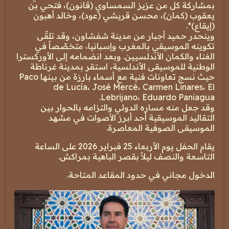
بمشاركة كل من عزيز السمساوي (قانون)، فتحي بن
يعقوب (كمان)، محسن قريشي (عود)، وخالد أهبون
(إيقاع)*.
وينحدر حميد أجبار من مدينة شفشاون، وقد تلقّى
تكوينه الموسيقي بالمغرب وإسبانيا، متخصّصاً في
الغناء والكمان الأندلسيين. وبعد انضمامه إلى الأوركسترا
الوطنية للموسيقى الأندلسية، استقر بمدينة غرناطة
حيث نسج تعاونات فنية مع أسماء بارزة من بينها Paco
de Lucía، José Mercé، Carmen Linares، El
Lebrijano، Eduardo Paniagua.
وقد جعل منه مساره الدولي والتزامه بالحوار بين
التقاليد الموسيقية أحد أبرز الأصوات في مشهد
الموسيقى الصوفية المعاصرة.
يقام الحفل يوم الأربعاء 25 فبراير 2026 على الساعة
التاسعة والنصف ليلاً بقصر الباهية بمراكش.
الدخول مجاني في حدود المقاعد المتاحة.