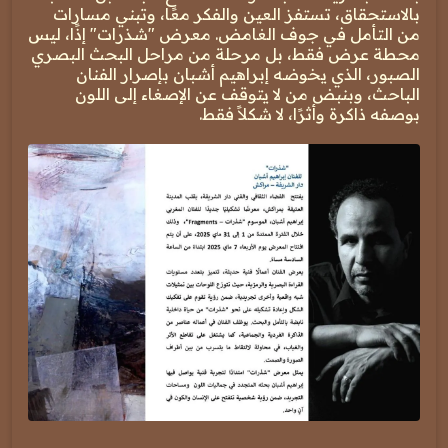
بالاستحقاق، تستفز العين والفكر معًا، وتبني مسارات
من التأمل في جوف الغامض. معرض "شذرات" إذًا، ليس
محطة عرض فقط، بل مرحلة من مراحل البحث البصري
الصبور، الذي يخوضه إبراهيم أشبان بإصرار الفنان
الباحث، وبنبض من لا يتوقف عن الإصغاء إلى اللون
بوصفه ذاكرة وأثرًا، لا شكلاً فقط.