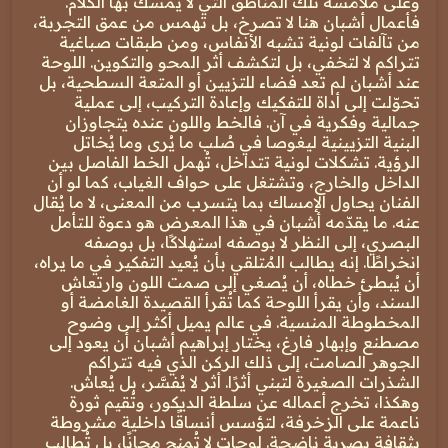
وعلى ملامسة تلك المناطق التي لا يُمسك بها الكلام.
فأعمال أشبان هنا لا تصرخ، بل تهمس من عمق التجربة،
من تآلفات لونية تشبه الأنفاس، ومن طبقات صباغية
تتراكم لا لتخفي، بل لتكشف أثر المحو والتكوين. اللوحة
عند أشبان لم تعد فضاء للتزيين أو المتعة السطحية، بل
تحوّلت إلى أداة للتفكيك وإعادة التركيب، إلى عملية
جمالية وفكرية في آن. فالخط واللون عنده يتجاوزان
البنية التزيينية ليغوصا في صُلب ما يُرى وما يُخاتل
الرؤية. تشكلات لونية تتداخل، تُهمل الخط الفاصل بين
الداخل والخارج، وتشتغل على حواف الغياب، كما لو أن
الفنان يحاول الإمساك بما يتسرب من المعنى، لا ما يُقال
عنه. ما يقدّمه أشبان في هذا المعرض هو دعوة للتأمل
البصري، إلى النظر لا بوصفه استهلاكًا، بل بوصفه
انخراطًا. إنه يطالب المُتلقي بأن يُعيد التفكير في ما يراه،
أن يُبطئ خطاه، أن يُصغي إلى صمت اللون وارتعاش
السند، وأن يقرأ اللوحة كما تُقرأ القصيدة الغامضة أو
المخطوطة المنسية. في عالم يميل أكثر إلى وضوح
مصطنع وإبهار فارغ، يختار إبراهيم أشبان أن يعود إلى
الجوهر الصامت، إلى ذلك الركن الذي فيه تتراكم
الشذرات الصغيرة لتبني أثرًا. أثر لا يُفسَّر، بل يُعاش.
وهكذا، تخرج أعماله عن سلطة الديكور، وتُقيم ثورة
ناعمة على الزخرفة، لتؤسس أنساقًا داخلية مشروطة
بثقافة بصرية ناضجة. لوحات لا تُمنح مجانًا، بل تُطالب