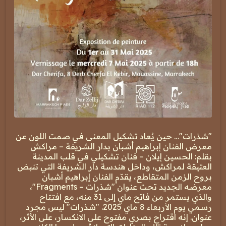
"شذرات"… حين يُعاد تشكيل المعنى في صمت اللون عن
معرض الفنان إبراهيم أشبان بدار الشريفة – مراكش
بقلم: الحسين إيلان – فنان تشكيلي في قلب المدينة
العتيقة لمراكش، وداخل هندسة دار الشريفة التي تنبض
بروح الزمن المتقاطع، يقدّم الفنان إبراهيم أشبان
معرضه الجديد تحت عنوان "شذرات – Fragments"،
والذي يستمر من فاتح ماي إلى 31 منه، مع افتتاح
رسمي يوم الأربعاء 8 ماي 2025. "شذرات" ليس مجرد
عنوان. إنه اقتراح بصري مفتوح على الانكسار، على الأثر،