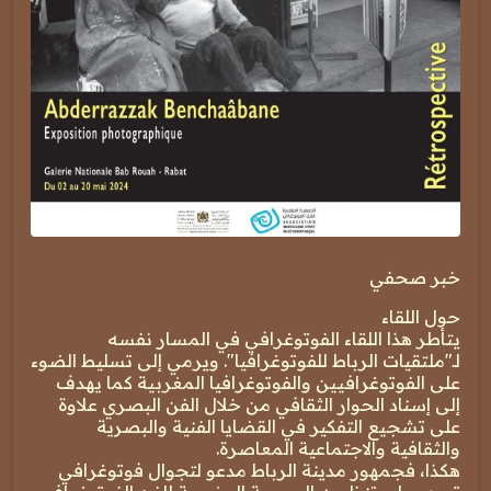
خبر صحفي
حول اللقاء
يتأطر هذا اللقاء الفوتوغرافي في المسار نفسه
لـ"ملتقيات الرباط للفوتوغرافيا". ويرمي إلى تسليط الضوء
على الفوتوغرافيين والفوتوغرافيا المغربية كما يهدف
إلى إسناد الحوار الثقافي من خلال الفن البصري علاوة
على تشجيع التفكير في القضايا الفنية والبصرية
والثقافية والاجتماعية المعاصرة.
هكذا، فجمهور مدينة الرباط مدعو لتجوال فوتوغرافي