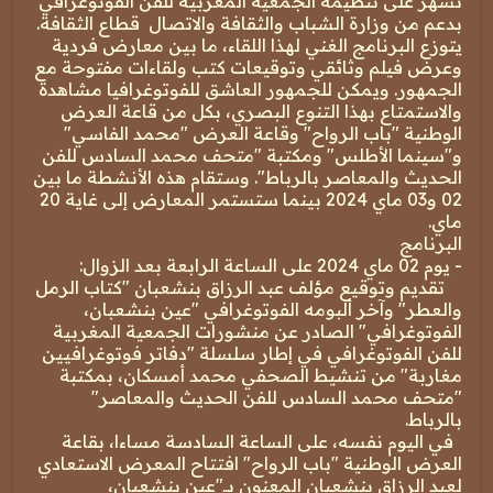
تسهر على تنظيمه الجمعية المغربية للفن الفوتوغرافي
بدعم من وزارة الشباب والثقافة والاتصال قطاع الثقافة.
يتوزع البرنامج الغني لهذا اللقاء، ما بين معارض فردية
وعرض فيلم وثائقي وتوقيعات كتب ولقاءات مفتوحة مع
الجمهور. ويمكن للجمهور العاشق للفوتوغرافيا مشاهدة
والاستمتاع بهذا التنوع البصري، بكل من قاعة العرض
الوطنية "باب الرواح" وقاعة العرض "محمد الفاسي"
و"سينما الأطلس" ومكتبة "متحف محمد السادس للفن
الحديث والمعاصر بالرباط". وستقام هذه الأنشطة ما بين
02 و03 ماي 2024 بينما ستستمر المعارض إلى غاية 20
ماي.
البرنامج
- يوم 02 ماي 2024 على الساعة الرابعة بعد الزوال:
تقديم وتوقيع مؤلف عبد الرزاق بنشعبان "كتاب الرمل
والعطر" وآخر ألبومه الفوتوغرافي "عين بنشعبان،
الفوتوغرافي" الصادر عن منشورات الجمعية المغربية
للفن الفوتوغرافي في إطار سلسلة "دفاتر فوتوغرافيين
مغاربة" من تنشيط الصحفي محمد أمسكان، بمكتبة
"متحف محمد السادس للفن الحديث والمعاصر"
بالرباط.
في اليوم نفسه، على الساعة السادسة مساءا، بقاعة
العرض الوطنية "باب الرواح" افتتاح المعرض الاستعادي
لعبد الرزاق بنشعبان المعنون بــ"عين بنشعبان،